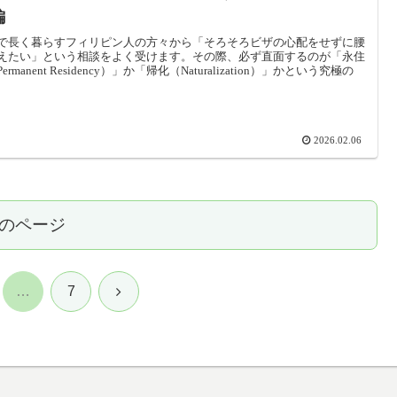
編
で長く暮らすフィリピン人の方々から「そろそろビザの心配をせずに腰
えたい」という相談をよく受けます。その際、必ず直面するのが「永住
ermanent Residency）」か「帰化（Naturalization）」かという究極の
2026.02.06
のページ
次
…
7
へ