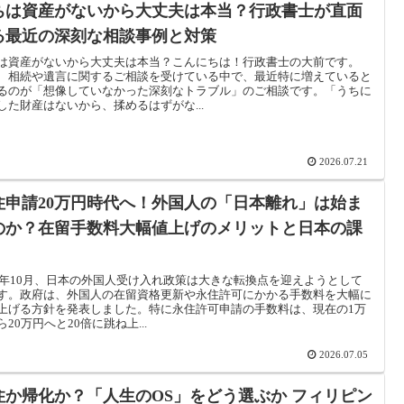
ちは資産がないから大丈夫は本当？行政書士が直面
る最近の深刻な相談事例と対策
は資産がないから大丈夫は本当？こんにちは！行政書士の大前です。
、相続や遺言に関するご相談を受けている中で、最近特に増えていると
るのが「想像していなかった深刻なトラブル」のご相談です。「うちに
した財産はないから、揉めるはずがな...
2026.07.21
住申請20万円時代へ！外国人の「日本離れ」は始ま
のか？在留手数料大幅値上げのメリットと日本の課
26年10月、日本の外国人受け入れ政策は大きな転換点を迎えようとして
す。政府は、外国人の在留資格更新や永住許可にかかる手数料を大幅に
上げる方針を発表しました。特に永住許可申請の手数料は、現在の1万
ら20万円へと20倍に跳ね上...
2026.07.05
住か帰化か？「人生のOS」をどう選ぶか フィリピン