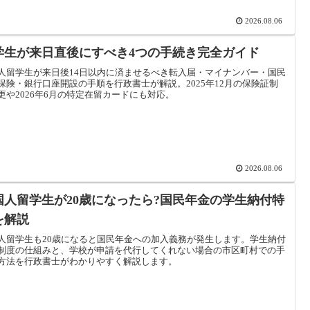
2026.08.06
学生が来日直後にすべき4つの手続き完全ガイド
人留学生が来日後14日以内に済ませるべき転入届・マイナンバー・国民
保険・銀行口座開設の手順を行政書士が解説。2025年12月の保険証制
更や2026年6月の特定在留カードにも対応。
2026.08.06
国人留学生が20歳になったら?国民年金の学生納付特
を解説
人留学生も20歳になると国民年金への加入義務が発生します。学生納付
制度の仕組みと、学校が申請を代行してくれない場合の市区町村での手
方法を行政書士がわかりやすく解説します。