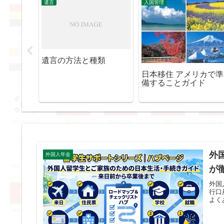
遺言
入国管理
作ってお
遺言の方法と種類
日本移住 アメリカで準
備することガイド
外
外国人年金
が
外国
行口
よく