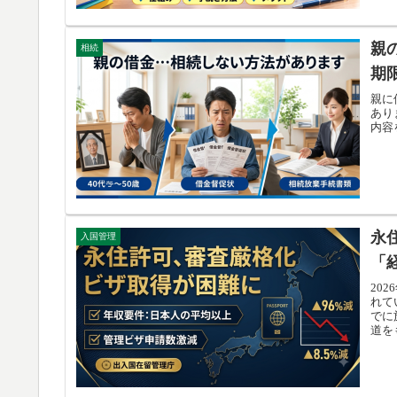
親
相続
期
親に
あり
内容
永
入国管理
「
20
れて
でに
道を