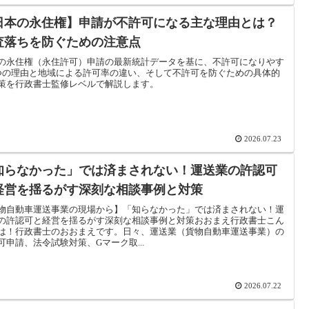
日本の永住権】申請が不許可になる主な理由とは？
査落ちを防ぐための注意点
の永住権（永住許可）申請の最新統計データを基に、不許可になりやす
つの理由と地域による許可率の違い、そして不許可を防ぐための具体的
策を行政書士監修レベルで解説します。
2026.07.23
知らなかった」では済まされない！運送業の許認可
経営を揺るがす深刻な相談事例と対策
物自動車運送事業の現場から】「知らなかった」では済まされない！運
の許認可と経営を揺るがす深刻な相談事例と対策おおまえ行政書士こん
は！行政書士のおおまえです。日々、運送業（貨物自動車運送事業）の
可申請、法令試験対策、Gマーク取...
2026.07.22