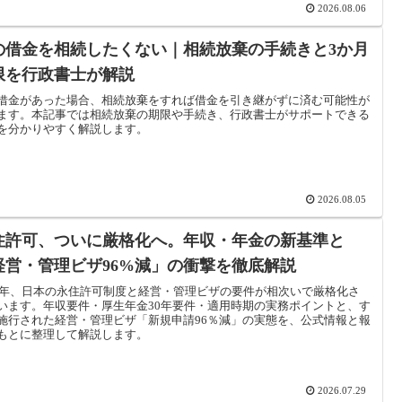
2026.08.06
の借金を相続したくない｜相続放棄の手続きと3か月
限を行政書士が解説
借金があった場合、相続放棄をすれば借金を引き継がずに済む可能性が
ます。本記事では相続放棄の期限や手続き、行政書士がサポートできる
を分かりやすく解説します。
2026.08.05
住許可、ついに厳格化へ。年収・年金の新基準と
経営・管理ビザ96%減」の衝撃を徹底解説
26年、日本の永住許可制度と経営・管理ビザの要件が相次いで厳格化さ
います。年収要件・厚生年金30年要件・適用時期の実務ポイントと、す
施行された経営・管理ビザ「新規申請96％減」の実態を、公式情報と報
もとに整理して解説します。
2026.07.29