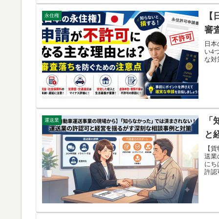
【
永住権
審
日本
い4
な対
「
運送業
と
【貨
送業
にち
許認