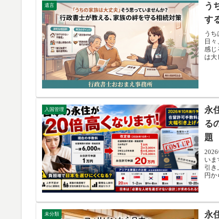
う
遺言
す
うち
日々
感じ
は大
永
入国管理
る
題
20
いま
引き
円か
永
未分類