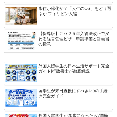
永住か帰化か？「人生のOS」をどう選
ぶか フィリピン人編
【保尊版】２０２５年入管法改正で変
わる経営管理ビザ｜申請準備と計画書
の極意
外国人留学生の日本生活サポート完全
ガイド|行政書士が徹底解説
留学生が来日直後にすべき4つの手続
き完全ガイド
外国人留学生が20歳になったら?国民