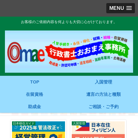
MENU
お客様のご依頼内容を何よりも大切に心がけております。
TOP
入国管理
在留資格
遺言の方法と種類
助成金
ご相談・ご予約
日本移住ガイド
入国管理
入