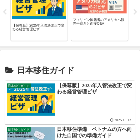
人の
フィリピン国籍者のアメリカへ観
【2
留
光手続きと面接Q&A
で
【保尊版】2025年入管法改正で変
日
わる経営管理ビザ
日本移住ガイド
【保尊版】2025年入管法改正で変
日本移住ガイド
わる経営管理ビザ
2025.10.13
日本移住準備 ベトナムの方へ向
日本移住ガイド
けた自国での準備ガイド