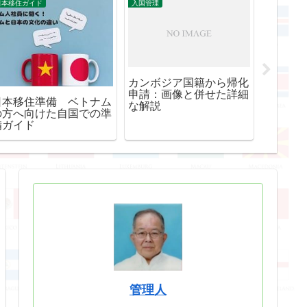
日本移住ガイド
入国管理
その他情報
カンボジア国籍から帰化
起業支
申請：画像と併せた詳細
許認可
日本移住準備 ベトナム
な解説
トップ
の方へ向けた自国での準
備ガイド
管理人