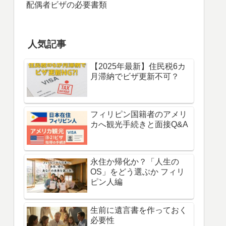
配偶者ビザの必要書類
人気記事
【2025年最新】住民税6カ
月滞納でビザ更新不可？
フィリピン国籍者のアメリ
カへ観光手続きと面接Q&A
永住か帰化か？「人生の
OS」をどう選ぶか フィリ
ピン人編
生前に遺言書を作っておく
必要性