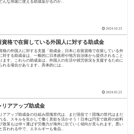
どんな用途に使える助成金がるのか...
2024.10.23
留資格で在留している外国人に対する助成金
資格の外国人に対する支援「助成金」日本に在留資格で在留している外
に対する助成金は、一般的に日本政府や地方自治体から提供されること
ります。これらの助成金は、外国人の生活や就労状況を支援するために
られる場合があります。具体的には...
2024.05.25
ャリアアップ助成金
リアアップ助成金の仕組み団塊世代は、まだ現役で！団塊の世代はまだ
れる、スキルを生かして働く意欲を活かそう！日本は円安で政府の給料
プ政策もは仲々運ばず労働力が海外に出ていく傾向が見られます。悪い
と言われる中で、エネルギーも食品...