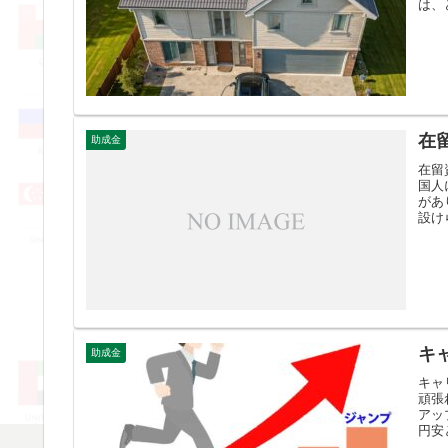
は、
在
助成金
在留
国人
があ
設け
キ
助成金
キャ
頑張
アッ
円安