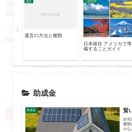
遺言
入国管理
作ってお
遺言の方法と種類
日本移住 アメリカで準
備することガイド
助成金
賢
助成金
自宅
種類
ルな