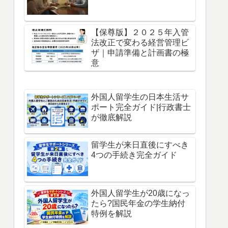
【保尊版】２０２５年入管
法改正で変わる経営管理ビ
ザ｜申請準備と計画書の極
意
外国人留学生の日本生活サ
ポート完全ガイド|行政書士
が徹底解説
留学生が来日直後にすべき
4つの手続き完全ガイド
外国人留学生が20歳になっ
たら?国民年金の学生納付
特例を解説