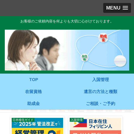
MENU
お客様のご依頼内容を何よりも大切に心がけております。
TOP
入国管理
在留資格
遺言の方法と種類
助成金
ご相談・ご予約
日本移住ガイド
入国管理
入