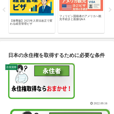
人の
フィリピン国籍者のアメリカへ観
【2
留
光手続きと面接Q&A
で
【保尊版】2025年入管法改正で変
日
わる経営管理ビザ
日本の永住権を取得するために必要な条件
在留資格
2022.09.16