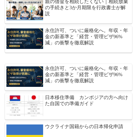
親の借金を相続したくない｜相続放棄
の手続きと3か月期限を行政書士が解
説
永住許可、ついに厳格化へ。年収・年
金の新基準と「経営・管理ビザ96%
減」の衝撃を徹底解説
永住許可、ついに厳格化へ。年収・年
金の新基準と「経営・管理ビザ96%
減」の衝撃を徹底解説
日本移住準備 カンボジアの方へ向け
た自国での準備ガイド
ウクライナ国籍からの日本帰化申請