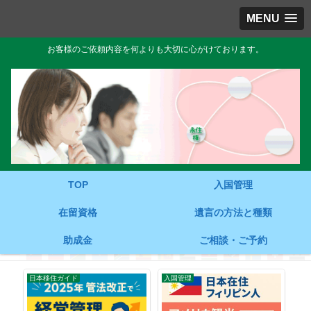
MENU
お客様のご依頼内容を何よりも大切に心がけております。
TOP
入国管理
在留資格
遺言の方法と種類
助成金
ご相談・ご予約
日本移住ガイド
入国管理
入