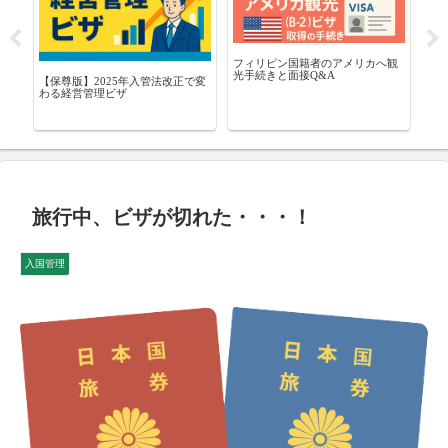
人の
フィリピン国籍者のアメリカへ観
【2
留
光手続きと面接Q&A
で
【保尊版】2025年入管法改正で変
日
わる経営管理ビザ
旅行中、ビザが切れた・・・！
入国管理