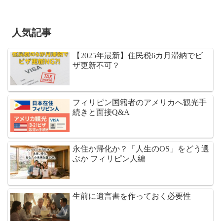
人気記事
【2025年最新】住民税6カ月滞納でビ
ザ更新不可？
フィリピン国籍者のアメリカへ観光手
続きと面接Q&A
永住か帰化か？「人生のOS」をどう選
ぶか フィリピン人編
生前に遺言書を作っておく必要性