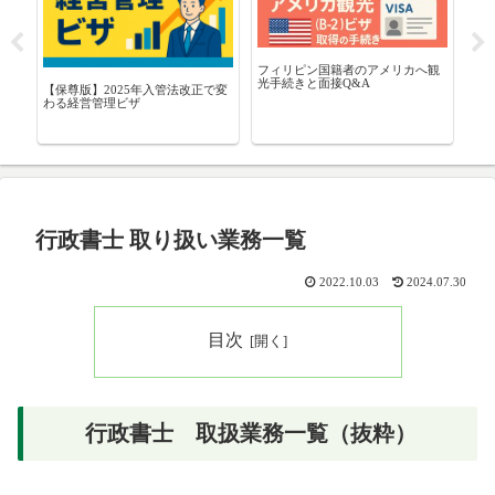
人の
フィリピン国籍者のアメリカへ観
【2
留
光手続きと面接Q&A
で
【保尊版】2025年入管法改正で変
日
わる経営管理ビザ
行政書士 取り扱い業務一覧
2022.10.03
2024.07.30
目次
行政書士 取扱業務一覧（抜粋）