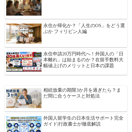
永住か帰化か？「人生のOS」をどう選
ぶか フィリピン人編
永住申請20万円時代へ！外国人の「日
本離れ」は始まるのか？在留手数料大
幅値上げのメリットと日本の課題
相続放棄の期限3か月を過ぎたら？ま
だ間に合うケースと対処法
外国人留学生の日本生活サポート完全
ガイド|行政書士が徹底解説