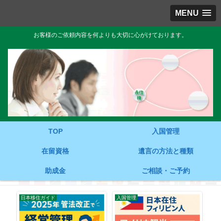
MENU
お客様のご依頼内容を何よりも大切に心がけております。
TOP
入国管理
在留資格
遺言の方法と種類
助成金
ご相談・ご予約
日本移住ガイド
入国管理
入